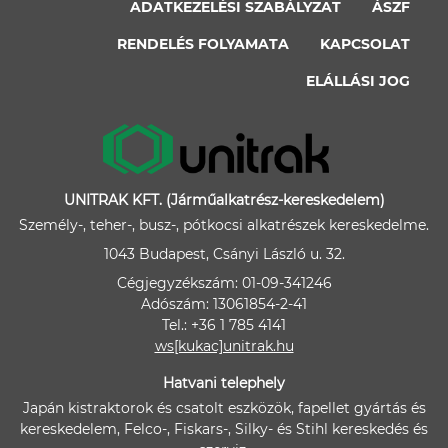
ADATKEZELÉSI SZABÁLYZAT
ÁSZF
RENDELÉS FOLYAMATA
KAPCSOLAT
ELÁLLÁSI JOG
UNITRAK KFT. (Járműalkatrész-kereskedelem)
Személy-, teher-, busz-, pótkocsi alkatrészek kereskedelme.
1043 Budapest, Csányi László u. 32.
Cégjegyzékszám: 01-09-341246
Adószám: 13061854-2-41
Tel.: +36 1 785 4141
ws[kukac]unitrak.hu
Hatvani telephely
Japán kistraktorok és csatolt eszközök, fapellet gyártás és
kereskedelem, Felco-, Fiskars-, Silky- és Stihl kereskedés és