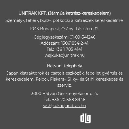
UNITRAK KFT. (Járműalkatrész-kereskedelem)
Személy-, teher-, busz-, pótkocsi alkatrészek kereskedelme.
1043 Budapest, Csányi László u. 32.
Cégjegyzékszám: 01-09-341246
Adószám: 13061854-2-41
Tel.: +36 1 785 4141
ws[kukac]unitrak.hu
Hatvani telephely
Japán kistraktorok és csatolt eszközök, fapellet gyártás és
kereskedelem, Felco-, Fiskars-, Silky- és Stihl kereskedés és
szerviz.
3000 Hatvan Gesztenyefasor u. 4.
Tel.: +36 20 568 8946
wsh[kukac]unitrak.hu